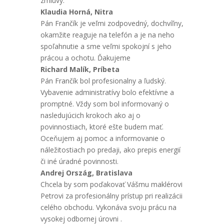
zmluvy.“
Klaudia Horná, Nitra
Pán Frančík je veľmi zodpovedný, dochvíľny,
okamžite reaguje na telefón a je na neho
spoľahnutie a sme veľmi spokojní s jeho
prácou a ochotu. Ďakujeme
Richard Malík, Príbeta
Pán Frančík bol profesionalny a ľudský.
Vybavenie administratívy bolo efektívne a
promptné. Vždy som bol informovaný o
nasledujúcich krokoch ako aj o
povinnostiach, ktoré ešte budem mať.
Oceňujem aj pomoc a informovanie o
náležitostiach po predaji, ako prepis energií
či iné úradné povinnosti.
Andrej Ország, Bratislava
Chcela by som poďakovať Vášmu maklérovi
Petrovi za profesionálny prístup pri realizácii
celého obchodu. Vykonáva svoju prácu na
vysokej odbornej úrovni .