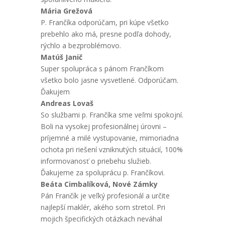
Mária Grežová
P. Frančíka odporúčam, pri kúpe všetko
prebehlo ako má, presne podľa dohody,
rýchlo a bezproblémovo.
Matúš Janič
Super spolupráca s pánom Frančíkom
všetko bolo jasne vysvetlené. Odporúčam.
Ďakujem
Andreas Lovaš
So službami p. Frančíka sme veľmi spokojní.
Boli na vysokej profesionálnej úrovni –
príjemné a milé vystupovanie, mimoriadna
ochota pri riešení vzniknutých situácií, 100%
informovanosť o priebehu služieb.
Ďakujeme za spoluprácu p. Frančíkovi.
Beáta Cimbalíková, Nové Zámky
Pán Frančík je veľký profesionál a určite
najlepší maklér, akého som stretol. Pri
mojich špecifických otázkach neváhal