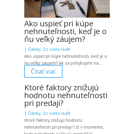
Ako uspieť pri kúpe
nehnuteľnosti, keď je o
ňu veľký záujem?
|
Články
,
Zo sveta realít
Ako uspieť pri kúpe nehnuteľnosti, keď je o
ňu veľký záujem? Ak sa pohybujete na…
Čítať viac
Ktoré faktory znižujú
hodnotu nehnuteľnosti
pri predaji?
|
Články
,
Zo sveta realít
Ktoré faktory znižujú hodnotu
nehnuteľnosti pri predaji? Už v momente,
kedy naši klienti začínajú premýšľať