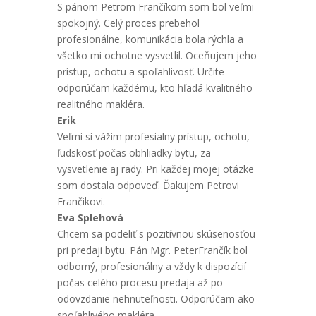
S pánom Petrom Frančíkom som bol veľmi
spokojný. Celý proces prebehol
profesionálne, komunikácia bola rýchla a
všetko mi ochotne vysvetlil. Oceňujem jeho
prístup, ochotu a spoľahlivosť. Určite
odporúčam každému, kto hľadá kvalitného
realitného makléra.
Erik
Veľmi si vážim profesialny prístup, ochotu,
ľudskosť počas obhliadky bytu, za
vysvetlenie aj rady. Pri každej mojej otázke
som dostala odpoveď. Ďakujem Petrovi
Frančikovi.
Eva Splehová
Chcem sa podeliť s pozitívnou skúsenosťou
pri predaji bytu. Pán Mgr. PeterFrančík bol
odborný, profesionálny a vždy k dispozícií
počas celého procesu predaja až po
odovzdanie nehnuteľnosti. Odporúčam ako
spoľahlivého makléra.