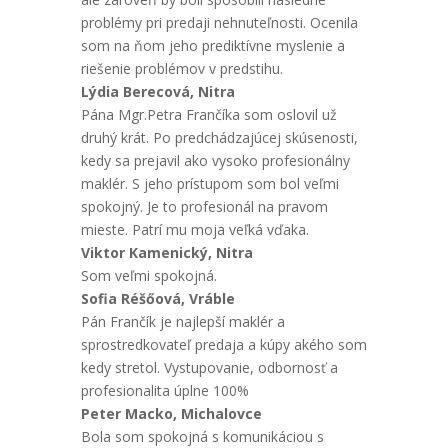
problémy pri predaji nehnuteľnosti. Ocenila
som na ňom jeho prediktívne myslenie a
riešenie problémov v predstihu.
Lýdia Berecová, Nitra
Pána Mgr.Petra Frančíka som oslovil už
druhý krát. Po predchádzajúcej skúsenosti,
kedy sa prejavil ako vysoko profesionálny
maklér. S jeho prístupom som bol veľmi
spokojný. Je to profesionál na pravom
mieste. Patrí mu moja veľká vďaka.
Viktor Kamenický, Nitra
Som veľmi spokojná.
Sofia Réšőová, Vráble
Pán Frančík je najlepší maklér a
sprostredkovateľ predaja a kúpy akého som
kedy stretol. Vystupovanie, odbornosť a
profesionalita úplne 100%
Peter Macko, Michalovce
Bola som spokojná s komunikáciou s