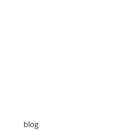
právny servis
hypotekárne poradenstvo
Ohodnotenie nehnuteľností
Kalkulácia ceny bytu v nitre
blog