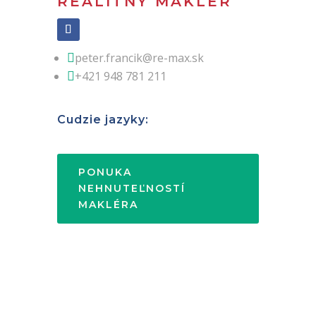
REALITNÝ MAKLÉR
peter.francik@re-max.sk

+421 948 781 211

Cudzie jazyky:
PONUKA
NEHNUTEĽNOSTÍ
MAKLÉRA