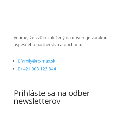
Veríme, že vzťah založený na dôvere je zárukou
úspešného partnerstva a obchodu.

family@re-max.sk

+421 908 123 344
Prihláste sa na odber
newsletterov