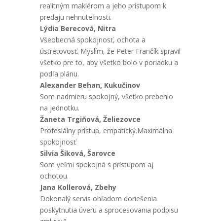
realitným maklérom a jeho prístupom k
predaju nehnuteľnosti.
Lýdia Berecová, Nitra
Všeobecná spokojnosť, ochota a
ústretovosť. Myslím, že Peter Frančík spravil
všetko pre to, aby všetko bolo v poriadku a
podľa plánu.
Alexander Behan, Kukučinov
Som nadmieru spokojný, všetko prebehlo
na jednotku.
Žaneta Trgiňová, Želiezovce
Profesiálny prístup, empatický.Maximálna
spokojnosť
Silvia Šiková, Šarovce
Som veľmi spokojná s prístupom aj
ochotou.
Jana Kollerová, Zbehy
Dokonalý servis ohľadom doriešenia
poskytnutia úveru a sprocesovania podpisu