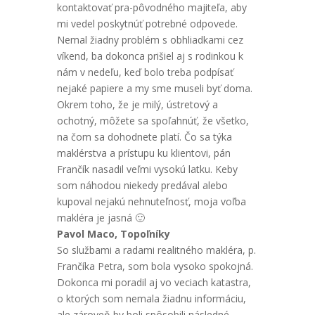
kontaktovať pra-pôvodného majiteľa, aby
mi vedel poskytnúť potrebné odpovede.
Nemal žiadny problém s obhliadkami cez
víkend, ba dokonca prišiel aj s rodinkou k
nám v nedeľu, keď bolo treba podpísať
nejaké papiere a my sme museli byť doma.
Okrem toho, že je milý, ústretový a
ochotný, môžete sa spoľahnúť, že všetko,
na čom sa dohodnete platí. Čo sa týka
maklérstva a prístupu ku klientovi, pán
Frančík nasadil veľmi vysokú latku. Keby
som náhodou niekedy predával alebo
kupoval nejakú nehnuteľnosť, moja voľba
makléra je jasná 🙂
Pavol Maco, Topoľníky
So službami a radami realitného makléra, p.
Frančíka Petra, som bola vysoko spokojná.
Dokonca mi poradil aj vo veciach katastra,
o ktorých som nemala žiadnu informáciu,
ale zároveň by boli spôsobili následné