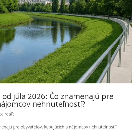
 od júla 2026: Čo znamenajú pre
 nájomcov nehnuteľností?
a realít
menajú pre obyvateľov, kupujúcich a nájomcov nehnuteľností?