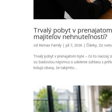
Trvalý pobyt v prenajatom
majiteľov nehnuteľností?
od
Remax Family
|
júl 7, 2026
|
Články
,
Zo sveta
Trvalý pobyt v prenajatom byte – čo to naozaj z
so žiadosťou nájomcu o udelenie súhlasu s prihlá
kolujú obavy, že takýmto...