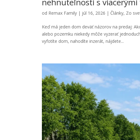
nehnuteľnosti s viacerými 
od
Remax Family
|
júl 16, 2026
|
Články
,
Zo svet
Keď má jeden dom deväť názorov na predaj: Ako 
alebo pozemku niekedy môže vyzerať jednoducho.
vyfotíte dom, nahodíte inzerát, nájdete...