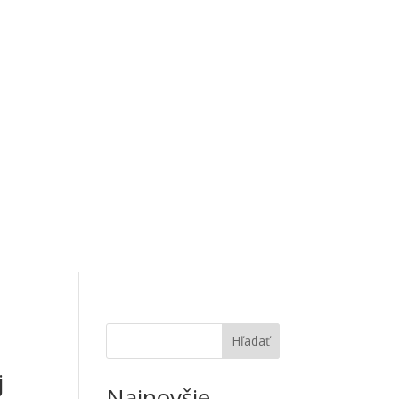
Hľadať
j
Najnovšie