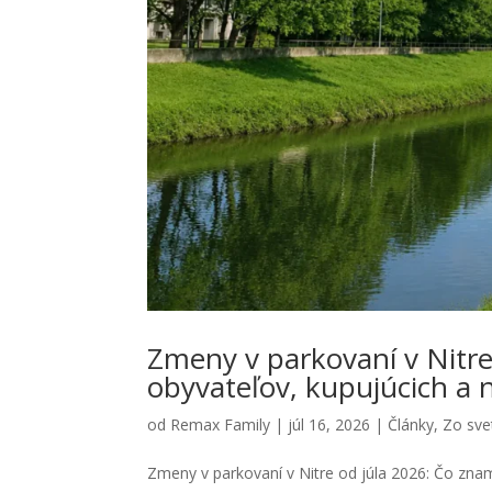
Zmeny v parkovaní v Nitre
obyvateľov, kupujúcich a
od
Remax Family
|
júl 16, 2026
|
Články
,
Zo svet
Zmeny v parkovaní v Nitre od júla 2026: Čo zna