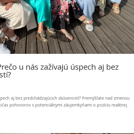
Prečo u nás zažívajú úspech aj bez
tí?
a
 úspech aj bez predchádzajúcich skúseností? Premýšľate nad zmenou
? Počas pohovorov s potenciálnymi záujemkyňami o pozíciu realitnej