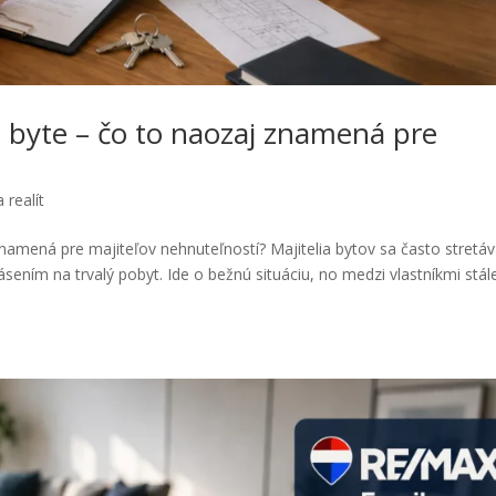
 byte – čo to naozaj znamená pre
 realít
namená pre majiteľov nehnuteľností? Majitelia bytov sa často stretáv
sením na trvalý pobyt. Ide o bežnú situáciu, no medzi vlastníkmi stál