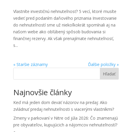
Vlastníte investičnú nehnuteľnosť? 5 vecí, ktoré musíte
vedieť pred podaním daňového priznania Investovanie
do nehnuteľností sme už niekoľkokrát spomínali aj na
našom webe ako obľúbený spôsob budovania si
finančnej rezervy. Ak však prenajímate nehnuteľnosť,
s...
« Staršie záznamy
Ďalšie položky »
Hľadať
Najnovšie články
Keď má jeden dom deväť názorov na predaj: Ako
zvládnuť predaj nehnuteľnosti s viacerými vlastníkmi?
Zmeny v parkovaní v Nitre od júla 2026: Čo znamenajú
pre obyvateľov, kupujúcich a nájomcov nehnuteľností?