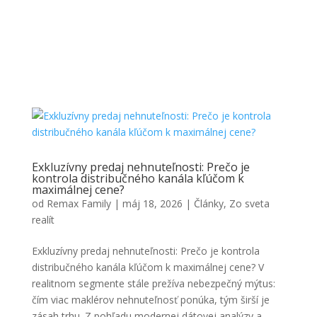
Exkluzívny predaj nehnuteľnosti: Prečo je
kontrola distribučného kanála kľúčom k
maximálnej cene?
od
Remax Family
|
máj 18, 2026
|
Články
,
Zo sveta
realít
Exkluzívny predaj nehnuteľnosti: Prečo je kontrola
distribučného kanála kľúčom k maximálnej cene? V
realitnom segmente stále prežíva nebezpečný mýtus:
čím viac maklérov nehnuteľnosť ponúka, tým širší je
zásah trhu. Z pohľadu modernej dátovej analýzy a