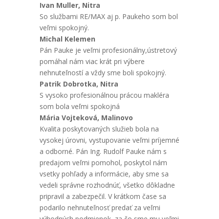
Ivan Muller, Nitra
So službami RE/MAX aj p. Paukeho som bol
veľmi spokojný.
Michal Kelemen
Pán Pauke je veľmi profesionálny,ústretový
pomáhal nám viac krát pri výbere
nehnuteľností a vždy sme boli spokojný.
Patrik Dobrotka, Nitra
S vysoko profesionálnou prácou makléra
som bola veľmi spokojná
Mária Vojteková, Malinovo
Kvalita poskytovaných služieb bola na
vysokej úrovni, vystupovanie veľmi príjemné
a odborné. Pán Ing. Rudolf Pauke nám s
predajom veľmi pomohol, poskytol nám
vsetky pohľady a informácie, aby sme sa
vedeli správne rozhodnúť, všetko dôkladne
pripravil a zabezpečil. V krátkom čase sa
podarilo nehnuteľnosť predať za veľmi
výhodných podmienok, za čo sme mu veľmi