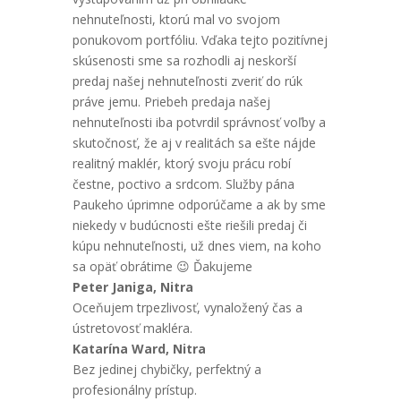
nehnuteľnosti, ktorú mal vo svojom
ponukovom portfóliu. Vďaka tejto pozitívnej
skúsenosti sme sa rozhodli aj neskorší
predaj našej nehnuteľnosti zveriť do rúk
práve jemu. Priebeh predaja našej
nehnuteľnosti iba potvrdil správnosť voľby a
skutočnosť, že aj v realitách sa ešte nájde
realitný maklér, ktorý svoju prácu robí
čestne, poctivo a srdcom. Služby pána
Paukeho úprimne odporúčame a ak by sme
niekedy v budúcnosti ešte riešili predaj či
kúpu nehnuteľnosti, už dnes viem, na koho
sa opäť obrátime 😉 Ďakujeme
Peter Janiga, Nitra
Oceňujem trpezlivosť, vynaložený čas a
ústretovosť makléra.
Katarína Ward, Nitra
Bez jedinej chybičky, perfektný a
profesionálny prístup.