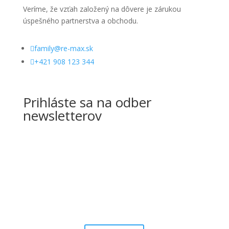
Veríme, že vzťah založený na dôvere je zárukou
úspešného partnerstva a obchodu.

family@re-max.sk

+421 908 123 344
Prihláste sa na odber
newsletterov