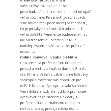
Alena Eckhardtová, Nitra
Vaše služby, tak ako pri našej
predchádzajúcej transakcii, hodnotíme opäť
veľmi pozitívne. Pri samotných zmluvách
sme hlavne mali pocit určitej bezpečnosti,
čo je pri takýchto životných udalostiach
veľmi dôležité. Veríme, že budete mať nad
našou transakciou ochrannú ruku aj
naďalej. Prajeme Vám vo Vašej práci veľa
úspechov.
rodina Bonyová, Ivanka pri Nitre
Ďakujeme za profesionálnu úroveň pri
predaji a rentovaní nášho domu v Branči,
okr. Nitra. S Vašimi službami sme boli vždy
spokojní a môžeme Vás doporučiť pre
ďalších klientov. Spolupracovalo sa nám s
Vami dobre a vždy ste rýchlo a promptne
vybavovali naše žiadosti a e-maily s
profesionalitou a znalosťou ohľadom
rentovania a aj predaja nášho domu.