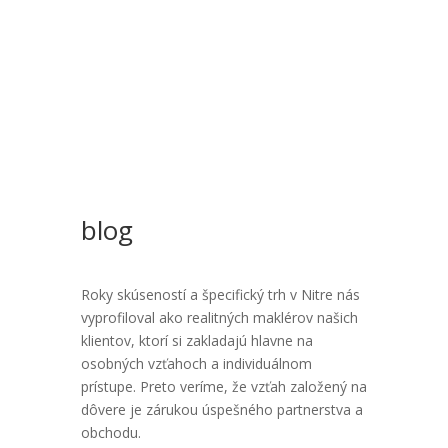
Kalkulácia ceny bytu v nitre
blog
Roky skúseností a špecifický trh v Nitre nás
vyprofiloval ako realitných maklérov našich
klientov, ktorí si zakladajú hlavne na
osobných vzťahoch a individuálnom
prístupe. Preto veríme, že vzťah založený na
dôvere je zárukou úspešného partnerstva a
obchodu.