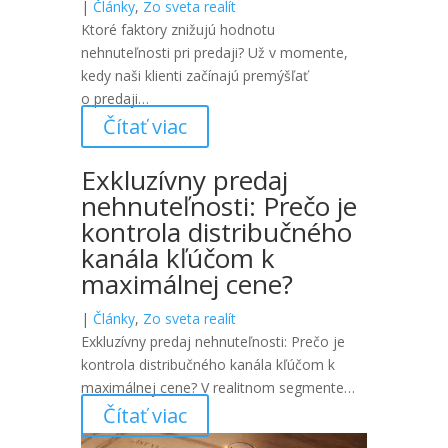
|
Články
,
Zo sveta realít
Ktoré faktory znižujú hodnotu
nehnuteľnosti pri predaji? Už v momente,
kedy naši klienti začínajú premýšľať
o predaji…
Čítať viac
Exkluzívny predaj
nehnuteľnosti: Prečo je
kontrola distribučného
kanála kľúčom k
maximálnej cene?
|
Články
,
Zo sveta realít
Exkluzívny predaj nehnuteľnosti: Prečo je
kontrola distribučného kanála kľúčom k
maximálnej cene? V realitnom segmente…
Čítať viac