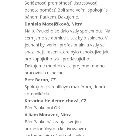
Serióznosť, promptnosť, ústretovosť,
ochota pomôcť. Boli sme veľmi spokojní s
pánom Paukem. Ďakujeme.
Daniela Matejčíková, Nitra
Na p. Paukeho se dalo vzdy spolehnout. Na
cem jsme se domluvili, tak bylo splneno. V
jednani byl verlmi profesionalni a vzdy se
snazil najit reseni ktere bylo uspokojive jak
pro kupujiciho tak i prodavajiciho.
Dekujeme mnohokrat a prejeme mnoho
pracovnich uspechu
Petr Beran, CZ
Spokojnosť s realitným maklérom, dobrá
komunikácia.
Katarína Heidenreichová, CZ
Pán Pauke bol OK.
Viliam Moravec, Nitra
Pán Pauke nás zaujal svojím
profesionálnym a kultivovaným
vystupovaním už pri obhliadke