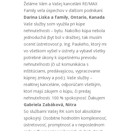
Želáme Vám a Vašej kancelárii RE/MAX
Family veľa úspechov v ďalšom podnikaní.
Darina Liska a family, Ontario, Kanada
Vaše služby som využila pri kúpe
nehnuteľnosti – bytu. Nakoľko kúpa nebola
jednoduchá (byt bol v dražbe), tak musím
oceniť ústretovosť p. Ing. Paukeho, ktorý mi
vo všetkom vyšiel v ústrety a vybavil všetky
potrebné úkony k úspešnému prevodu
nehnuteľnosti (či už komunikácia s
inštitúciami, predávajúcou, vypracovanie
kúpnej zmluvy a pod.). Vaše služby –
realitnej kancelárie, odporúčam všetkým,
ktorí majú záujem o kúpu, či predaj
nehnuteľnosti. 100 % spokojnosť. Ďakujem
Gabriela Zabáková, Nitra
So službami Vašej RK som bol absolútne
spokojný. Osobitne hodnotím komplexnosť,
ústretovosť, promptnosť a v neposlednom