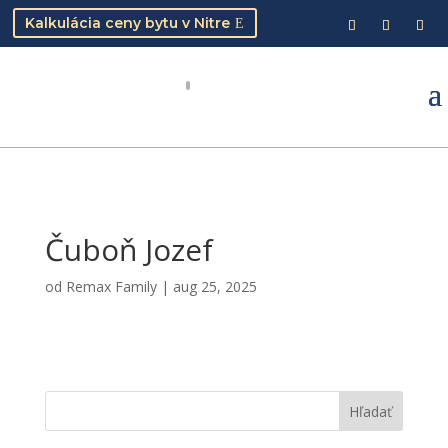
Kalkulácia ceny bytu v Nitre
Čuboň Jozef
od
Remax Family
|
aug 25, 2025
Hľadať