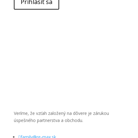
Prihlásiť sa
Veríme, že vzťah založený na dôvere je zárukou
úspešného partnerstva a obchodu.

family@re-max.sk