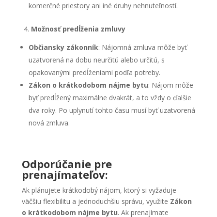
komerčné priestory ani iné druhy nehnuteľností.
4.
Možnosť predĺženia zmluvy
Občiansky zákonník
: Nájomná zmluva môže byť
uzatvorená na dobu neurčitú alebo určitú, s
opakovanými predĺženiami podľa potreby.
Zákon o krátkodobom nájme bytu
: Nájom môže
byť predĺžený maximálne dvakrát, a to vždy o ďalšie
dva roky. Po uplynutí tohto času musí byť uzatvorená
nová zmluva.
Odporúčanie pre
prenajímateľov:
Ak plánujete krátkodobý nájom, ktorý si vyžaduje
väčšiu flexibilitu a jednoduchšiu správu, využite
Zákon
o krátkodobom nájme bytu
. Ak prenajímate