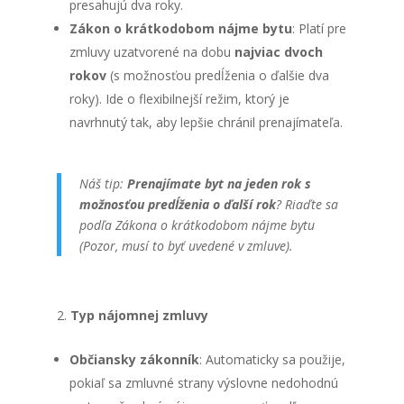
presahujú dva roky.
Zákon o krátkodobom nájme bytu
: Platí pre
zmluvy uzatvorené na dobu
najviac dvoch
rokov
(s možnosťou predĺženia o ďalšie dva
roky). Ide o flexibilnejší režim, ktorý je
navrhnutý tak, aby lepšie chránil prenajímateľa.
Náš tip:
Prenajímate byt na jeden rok s
možnosťou predĺženia o ďalší rok
? Riaďte sa
podľa Zákona o krátkodobom nájme bytu
(Pozor, musí to byť uvedené v zmluve).
Typ nájomnej zmluvy
Občiansky zákonník
: Automaticky sa použije,
pokiaľ sa zmluvné strany výslovne nedohodnú