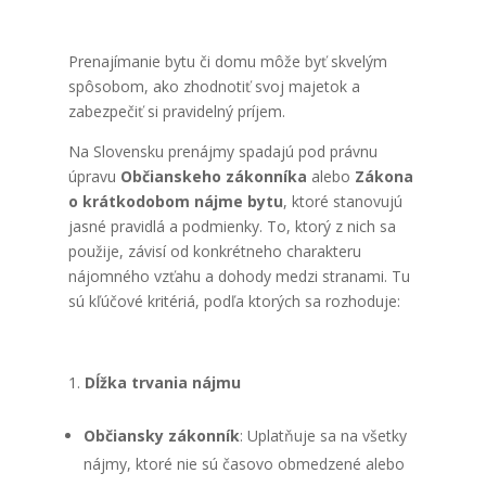
Prenajímanie bytu či domu môže byť skvelým
spôsobom, ako zhodnotiť svoj majetok a
zabezpečiť si pravidelný príjem.
Na Slovensku prenájmy spadajú pod právnu
úpravu
Občianskeho zákonníka
alebo
Zákona
o krátkodobom nájme bytu
, ktoré stanovujú
jasné pravidlá a podmienky. To, ktorý z nich sa
použije, závisí od konkrétneho charakteru
nájomného vzťahu a dohody medzi stranami. Tu
sú kľúčové kritériá, podľa ktorých sa rozhoduje:
Dĺžka trvania nájmu
Občiansky zákonník
: Uplatňuje sa na všetky
nájmy, ktoré nie sú časovo obmedzené alebo